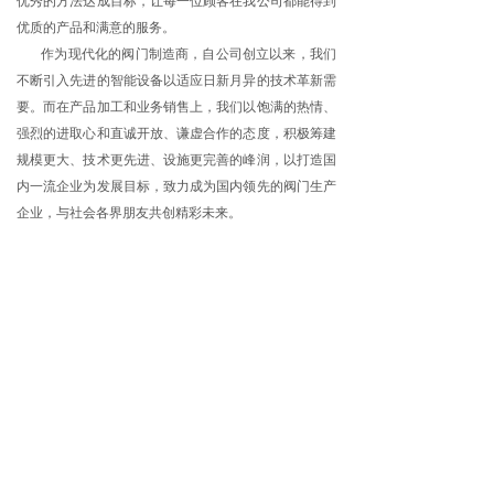
优秀的方法达成目标，让每一位顾客在我公司都能得到
优质的产品和满意的服务。
作为现代化的阀门制造商，自公司创立以来，我们
不断引入先进的智能设备以适应日新月异的技术革新需
要。而在产品加工和业务销售上，我们以饱满的热情、
强烈的进取心和直诚开放、谦虚合作的态度，积极筹建
规模更大、技术更先进、设施更完善的峰润，以打造国
内一流企业为发展目标，致力成为国内领先的阀门生产
企业，与社会各界朋友共创精彩未来。
15868532051
版权所有 ©
浙江四搏调节阀有限公司
浙ICP备20026645号-1
本网站由阿里云提供云计算及安全服务